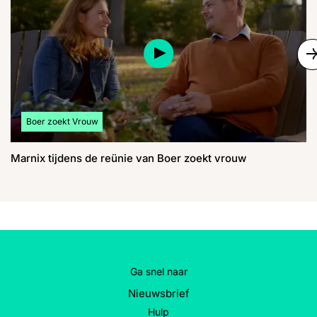
S
Bekijk meer artikelen over:
Boer zoekt Vrouw
Marnix tijdens de reünie van Boer zoekt vrouw
Ga snel naar
Nieuwsbrief
Hulp