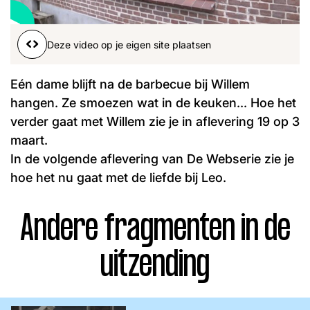
Word lid
John
Julius
Martijn
Deze video op je eigen site plaatsen
Nieuws
Nieuwsbrief
Uitzendingen
Eén dame blijft na de barbecue bij Willem
Facebook
Instagram
hangen. Ze smoezen wat in de keuken... Hoe het
verder gaat met Willem zie je in aflevering 19 op 3
maart.
In de volgende aflevering van De Webserie zie je
hoe het nu gaat met de liefde bij Leo.
Andere fragmenten in de
uitzending