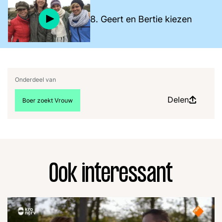
8. Geert en Bertie kiezen
Onderdeel van
Delen
Bekijk meer artikelen over:
Boer zoekt Vrouw
Ook interessant