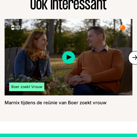
Ook interessant
S
Bekijk meer artikelen over:
Boer zoekt Vrouw
Marnix tijdens de reünie van Boer zoekt vrouw