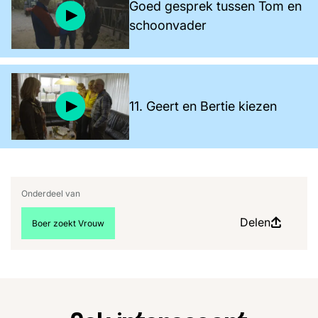
Goed gesprek tussen Tom en
schoonvader
11. Geert en Bertie kiezen
Onderdeel van
Delen
Bekijk meer artikelen over:
Boer zoekt Vrouw