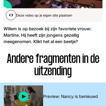
Word lid
John
Julius
Martijn
Deze video op je eigen site plaatsen
Nieuws
Nieuwsbrief
Uitzendingen
Willem is op bezoek bij zijn favoriete vrouw:
Facebook
Instagram
Martine. Hij heeft zijn jongens gezellig
meegenomen. Klikt het al een beetje?
Andere fragmenten in de
uitzending
Preview: Nancy is benieuwd