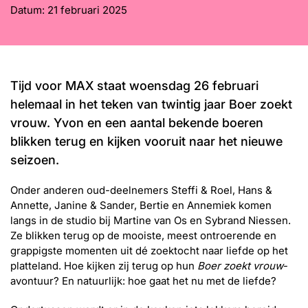
Word lid
Datum:
21 februari 2025
John
Julius
Martijn
Nieuws
Nieuwsbrief
Uitzendingen
Tijd voor MAX staat woensdag 26 februari
Facebook
Instagram
helemaal in het teken van twintig jaar Boer zoekt
vrouw. Yvon en een aantal bekende boeren
blikken terug en kijken vooruit naar het nieuwe
seizoen.
Onder anderen oud-deelnemers Steffi & Roel, Hans &
Annette, Janine & Sander, Bertie en Annemiek komen
langs in de studio bij Martine van Os en Sybrand Niessen.
Ze blikken terug op de mooiste, meest ontroerende en
grappigste momenten uit dé zoektocht naar liefde op het
platteland. Hoe kijken zij terug op hun
Boer zoekt vrouw
-
avontuur? En natuurlijk: hoe gaat het nu met de liefde?