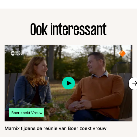
Ook interessant
S
Bekijk meer artikelen over:
Boer zoekt Vrouw
Marnix tijdens de reünie van Boer zoekt vrouw