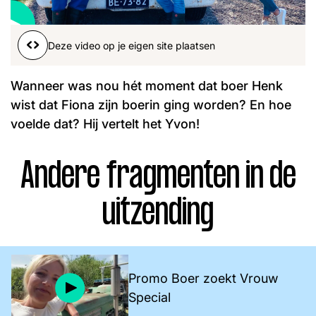
Word lid
John
Julius
Martijn
Deze video op je eigen site plaatsen
Nieuws
Nieuwsbrief
Uitzendingen
Wanneer was nou hét moment dat boer Henk
Facebook
Instagram
wist dat Fiona zijn boerin ging worden? En hoe
voelde dat? Hij vertelt het Yvon!
Andere fragmenten in de
uitzending
Promo Boer zoekt Vrouw
Special