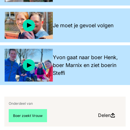
Je moet je gevoel volgen
Yvon gaat naar boer Henk,
boer Marnix en ziet boerin
Steffi
Onderdeel van
Delen
Bekijk meer artikelen over:
Boer zoekt Vrouw