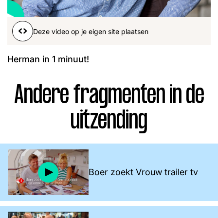
Word lid
John
Julius
Martijn
Deze video op je eigen site plaatsen
Nieuws
Nieuwsbrief
Uitzendingen
Herman in 1 minuut!
Facebook
Instagram
Andere fragmenten in de
uitzending
Boer zoekt Vrouw trailer tv