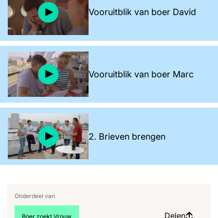
Vooruitblik van boer David
Vooruitblik van boer Marc
2. Brieven brengen
Onderdeel van
Delen
Bekijk meer artikelen over:
Boer zoekt Vrouw