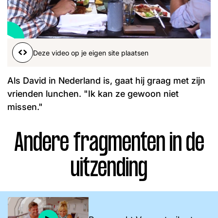
Word lid
John
Julius
Martijn
Nieuws
Nieuwsbrief
Deze video op je eigen site plaatsen
Uitzendingen
Facebook
Instagram
Als David in Nederland is, gaat hij graag met zijn
vrienden lunchen. "Ik kan ze gewoon niet
missen."
Andere fragmenten in de
uitzending