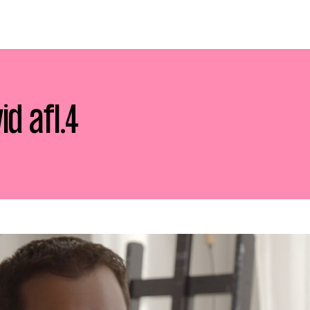
d afl.4
p zoek?
Zoeken
t