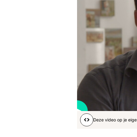
Boeren
Deedry
Jan
J
gemist
Martijn
Nieuws
Nieuwsbrief
Online
series
Nieuwsbrief
Word lid
Deze video op je eige