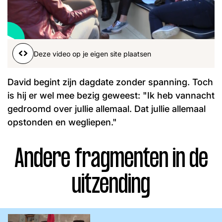
Word lid
John
Julius
Martijn
Nieuws
Nieuwsbrief
Deze video op je eigen site plaatsen
Uitzendingen
Facebook
Instagram
David begint zijn dagdate zonder spanning. Toch
is hij er wel mee bezig geweest: "Ik heb vannacht
gedroomd over jullie allemaal. Dat jullie allemaal
opstonden en wegliepen."
Andere fragmenten in de
uitzending