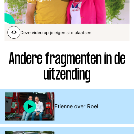
Word lid
John
Julius
Martijn
Nieuws
Nieuwsbrief
Deze video op je eigen site plaatsen
Uitzendingen
Facebook
Instagram
Andere fragmenten in de
uitzending
Etienne over Roel