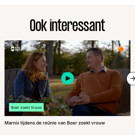
Ook interessant
S
Bekijk meer artikelen over:
Boer zoekt Vrouw
Marnix tijdens de reünie van Boer zoekt vrouw