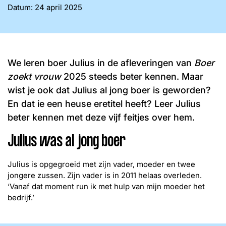
Word lid
Datum:
24 april 2025
John
Julius
Martijn
Nieuws
Nieuwsbrief
Uitzendingen
We leren boer Julius in de afleveringen van
Boer
Facebook
Instagram
zoekt vrouw
2025 steeds beter kennen. Maar
wist je ook dat Julius al jong boer is geworden?
En dat ie een heuse eretitel heeft? Leer Julius
beter kennen met deze vijf feitjes over hem.
Julius was al jong boer
Julius is opgegroeid met zijn vader, moeder en twee
jongere zussen. Zijn vader is in 2011 helaas overleden.
‘Vanaf dat moment run ik met hulp van mijn moeder het
bedrijf.’