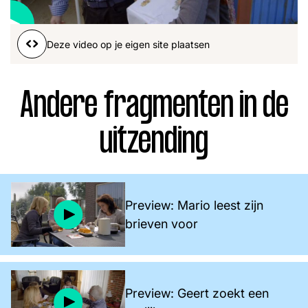
Word lid
John
Julius
Martijn
Deze video op je eigen site plaatsen
Nieuws
Nieuwsbrief
Uitzendingen
Andere fragmenten in de
Facebook
Instagram
uitzending
Preview: Mario leest zijn
brieven voor
Preview: Geert zoekt een