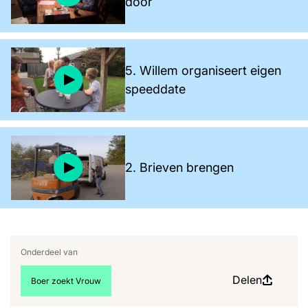
door
5. Willem organiseert eigen
speeddate
2. Brieven brengen
Onderdeel van
Delen
Bekijk meer artikelen over:
Boer zoekt Vrouw