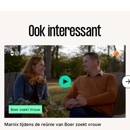
Ook interessant
S
Bekijk meer artikelen over:
Boer zoekt Vrouw
Marnix tijdens de reünie van Boer zoekt vrouw