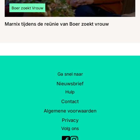
Bekijk meer artikelen over:
Boer zoekt Vrouw
Marnix tijdens de reünie van Boer zoekt vrouw
Ga snel naar
Nieuwsbrief
Hulp
Contact
Algemene voorwaarden
Privacy
Volg ons
Facebook
Instagram