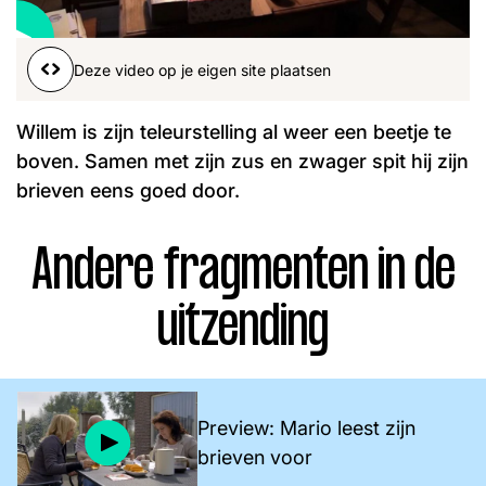
Word lid
John
Julius
Martijn
Deze video op je eigen site plaatsen
Nieuws
Nieuwsbrief
Uitzendingen
Willem is zijn teleurstelling al weer een beetje te
Facebook
Instagram
boven. Samen met zijn zus en zwager spit hij zijn
brieven eens goed door.
Andere fragmenten in de
uitzending
Preview: Mario leest zijn
brieven voor