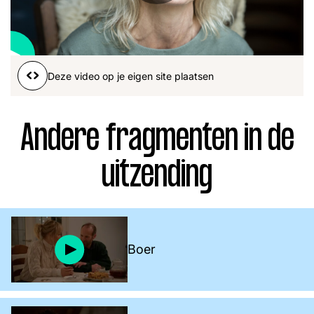
Word lid
John
Julius
Martijn
Nieuws
Nieuwsbrief
Deze video op je eigen site plaatsen
Uitzendingen
Facebook
Instagram
Andere fragmenten in de
uitzending
Boer