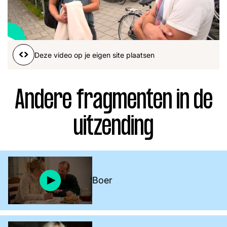
Word lid
John
Julius
Martijn
Nieuws
Nieuwsbrief
Deze video op je eigen site plaatsen
Uitzendingen
Facebook
Instagram
Andere fragmenten in de
uitzending
Boer