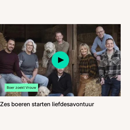
Bekijk meer artikelen over:
Boer zoekt Vrouw
Zes boeren starten liefdesavontuur