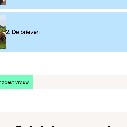
2. De brieven
jk meer artikelen over:
r zoekt Vrouw