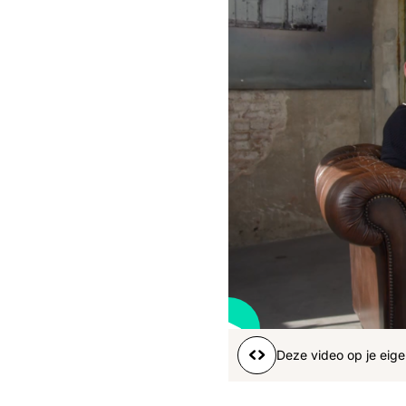
Boeren
Deedry
Jan
J
gemist
Martijn
Nieuws
Nieuwsbrief
Online
series
Nieuwsbrief
38
s
Word lid
Deze video op je eige