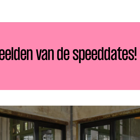
eelden van de speeddates!
p zoek?
Zoeken
t