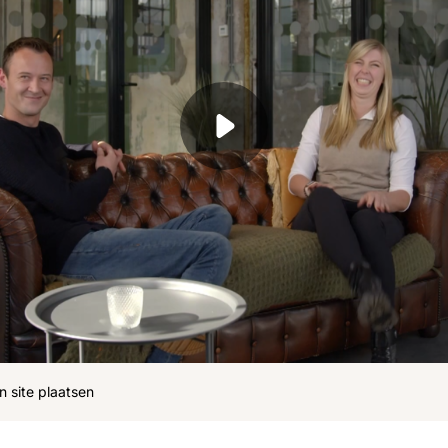
ohn
Julius
Uitzendingen
n site plaatsen