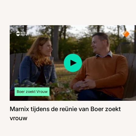
Bekijk meer artikelen over:
Boer zoekt Vrouw
Marnix tijdens de reünie van Boer zoekt
vrouw