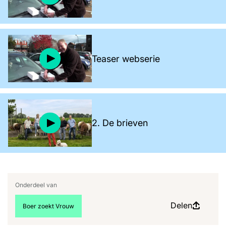
Teaser webserie
2. De brieven
Onderdeel van
Delen
Bekijk meer artikelen over:
Boer zoekt Vrouw