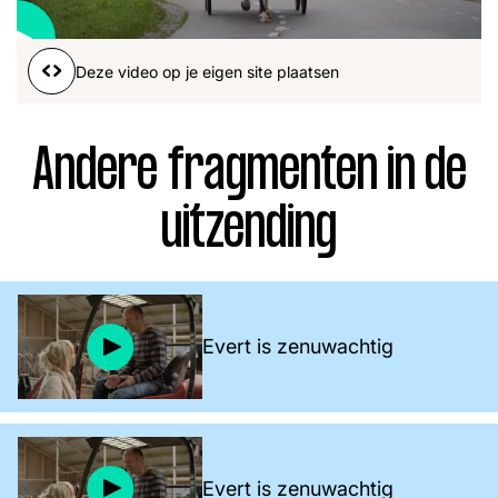
Word lid
John
Julius
Martijn
Deze video op je eigen site plaatsen
Nieuws
Nieuwsbrief
Uitzendingen
Andere fragmenten in de
Facebook
Instagram
uitzending
Evert is zenuwachtig
Evert is zenuwachtig