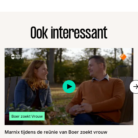
Ook interessant
S
Bekijk meer artikelen over:
Boer zoekt Vrouw
Marnix tijdens de reünie van Boer zoekt vrouw