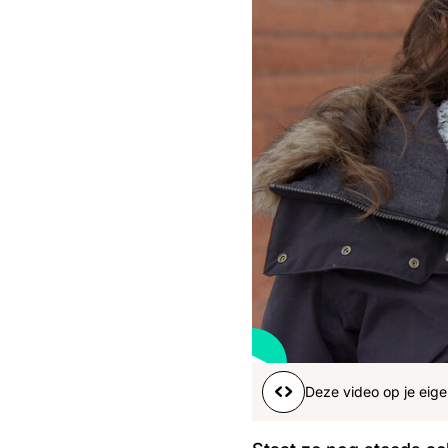
Boeren
Deedry
Jan
J
gemist
Martijn
Nieuws
Nieuwsbrief
Online
series
Nieuwsbrief
Word lid
Deze video op je eige