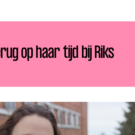
erug op haar tijd bij Riks
p zoek?
Zoeken
t