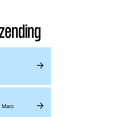
zending
n Marc