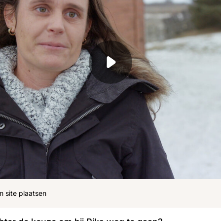
ohn
Julius
Uitzendingen
n site plaatsen