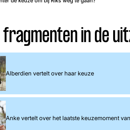
hter de keuze om bij Riks weg te gaan?
 fragmenten in de uit
Alberdien vertelt over haar keuze
Anke vertelt over het laatste keuzemoment va