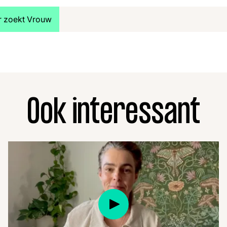
jk meer artikelen over:
r zoekt Vrouw
Ook interessant