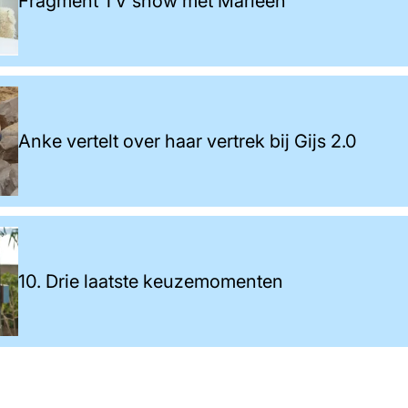
Fragment TV show met Marleen
Anke vertelt over haar vertrek bij Gijs 2.0
10. Drie laatste keuzemomenten