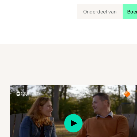
Beki
Onderdeel van
Boe