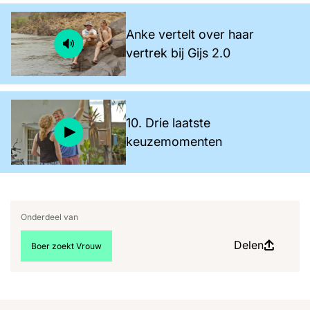
Anke vertelt over haar
vertrek bij Gijs 2.0
10. Drie laatste
keuzemomenten
Onderdeel van
Delen
Bekijk meer artikelen over:
Boer zoekt Vrouw