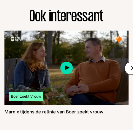
Ook interessant
S
Bekijk meer artikelen over:
Boer zoekt Vrouw
Marnix tijdens de reünie van Boer zoekt vrouw