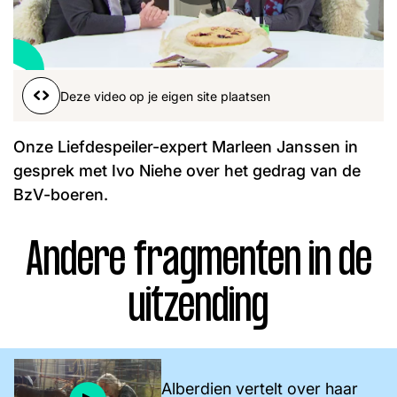
Word lid
John
Julius
Martijn
Nieuws
Nieuwsbrief
Deze video op je eigen site plaatsen
Uitzendingen
Facebook
Instagram
Onze Liefdespeiler-expert Marleen Janssen in
gesprek met Ivo Niehe over het gedrag van de
BzV-boeren.
Andere fragmenten in de
uitzending
Alberdien vertelt over haar