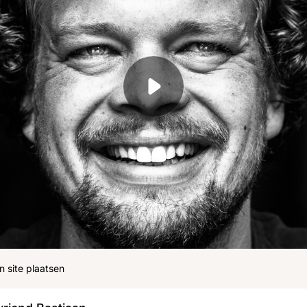
ohn
Julius
Uitzendingen
n site plaatsen