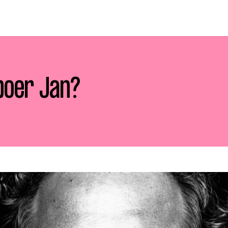
 boer Jan?
p zoek?
Zoeken
t