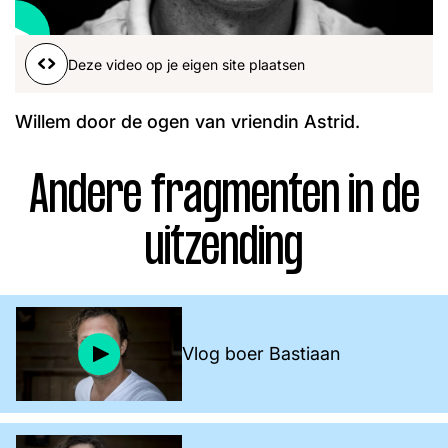
Word lid
John
Julius
Martijn
Deze video op je eigen site plaatsen
Nieuws
Nieuwsbrief
Uitzendingen
Willem door de ogen van vriendin Astrid.
Facebook
Instagram
Andere fragmenten in de
uitzending
Vlog boer Bastiaan