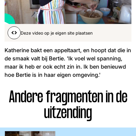
Word lid
John
Julius
Martijn
Nieuws
Nieuwsbrief
Deze video op je eigen site plaatsen
Uitzendingen
Facebook
Instagram
Katherine bakt een appeltaart, en hoopt dat die in
de smaak valt bij Bertie. 'Ik voel wel spanning,
maar ik heb er ook echt zin in. Ik ben benieuwd
hoe Bertie is in haar eigen omgeving.'
Andere fragmenten in de
uitzending