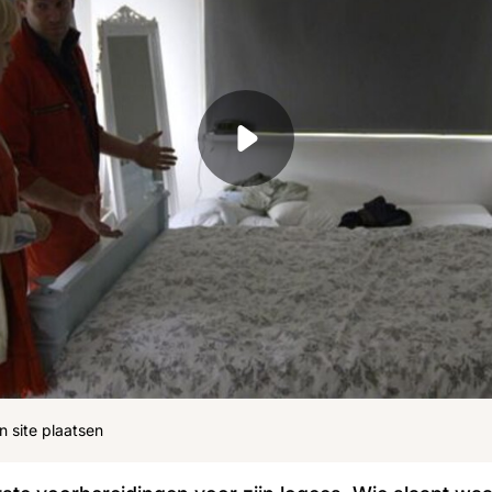
ohn
Julius
Uitzendingen
n site plaatsen