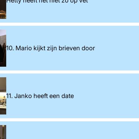
Hetty heeft het niet zo op vet
10. Mario kijkt zijn brieven door
11. Janko heeft een date