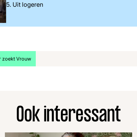
5. Uit logeren
jk meer artikelen over:
r zoekt Vrouw
Ook interessant