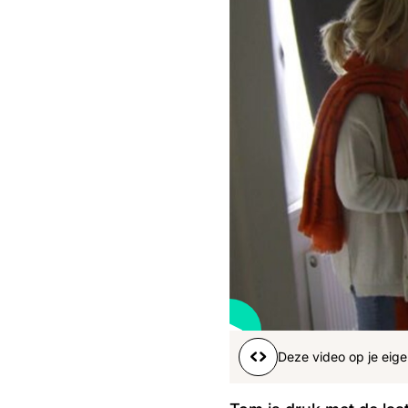
Boeren
Deedry
Jan
J
gemist
Martijn
Nieuws
Nieuwsbrief
Online
series
Nieuwsbrief
Word lid
Deze video op je eige