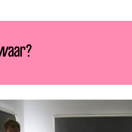
 waar?
p zoek?
Zoeken
t