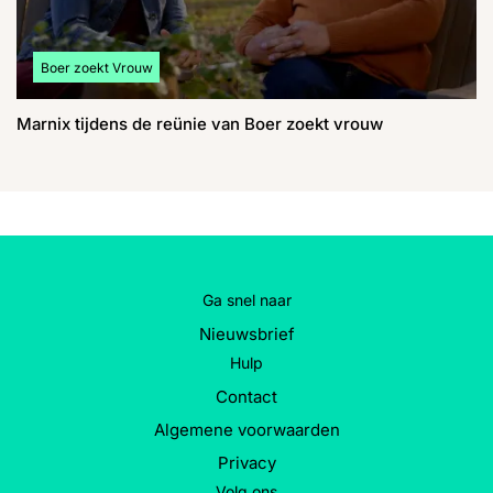
Bekijk meer artikelen over:
Boer zoekt Vrouw
Marnix tijdens de reünie van Boer zoekt vrouw
Ga snel naar
Nieuwsbrief
Hulp
Contact
Algemene voorwaarden
Privacy
Volg ons