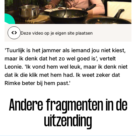
Word lid
John
Julius
Martijn
Nieuws
Nieuwsbrief
Deze video op je eigen site plaatsen
Uitzendingen
Facebook
Instagram
'Tuurlijk is het jammer als iemand jou niet kiest,
maar ik denk dat het zo wel goed is', vertelt
Leonie. 'Ik vond hem wel leuk, maar ik denk niet
dat ik die klik met hem had. Ik weet zeker dat
Rimke beter bij hem past.'
Andere fragmenten in de
uitzending