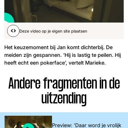
Word lid
John
Julius
Martijn
Nieuws
Nieuwsbrief
Deze video op je eigen site plaatsen
Uitzendingen
Facebook
Instagram
Het keuzemoment bij Jan komt dichterbij. De
meiden zijn gespannen. 'Hij is lastig te peilen. Hij
heeft echt een pokerface', vertelt Marieke.
Andere fragmenten in de
uitzending
Preview: 'Daar word je vrolijk