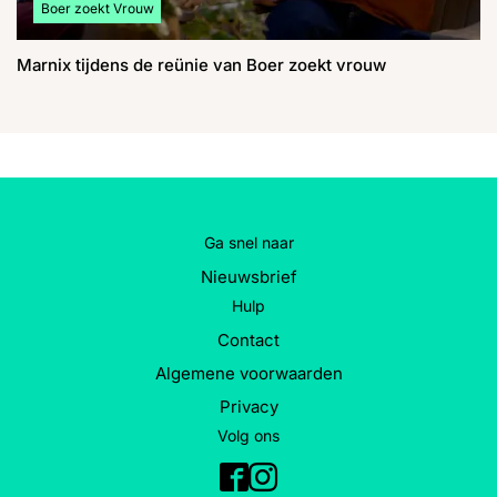
Bekijk meer artikelen over:
Boer zoekt Vrouw
Marnix tijdens de reünie van Boer zoekt vrouw
Ga snel naar
Nieuwsbrief
Hulp
Contact
Algemene voorwaarden
Privacy
Volg ons
Facebook
Instagram