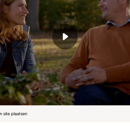
ohn
Julius
Uitzendingen
n site plaatsen