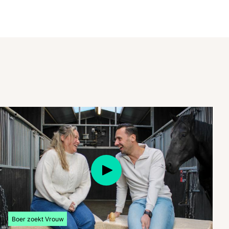
Bekijk meer artikelen over:
Boer zoekt Vrouw