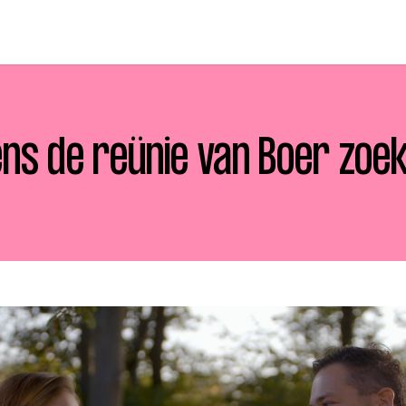
ens de reünie van Boer zo
p zoek?
Zoeken
t