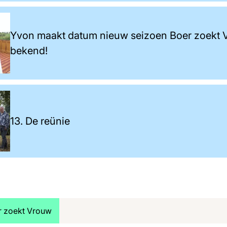
Yvon maakt datum nieuw seizoen Boer zoekt
bekend!
13. De reünie
jk meer artikelen over:
r zoekt Vrouw