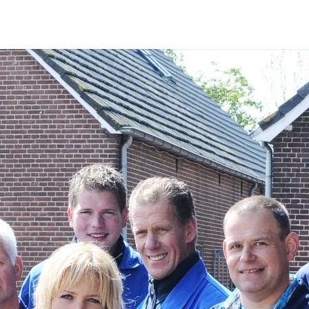
p zoek?
Zoeken
t