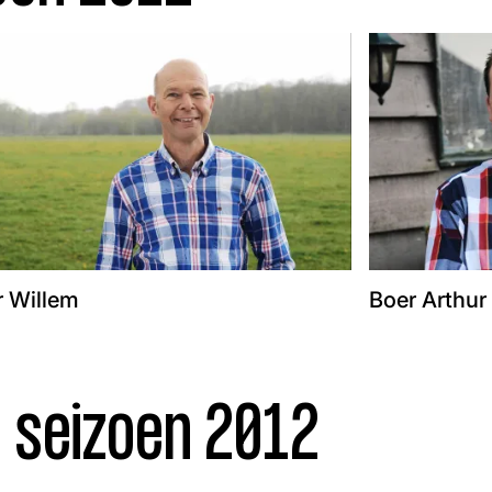
r Willem
Boer Arthur
n seizoen 2012