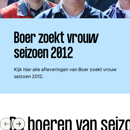
Boeren
Deedry
Jan
J
gemist
Martijn
Nieuws
Nieuwsbrief
Online
Boer zoekt vrouw
seizoen 2012
series
Kijk hier alle afleveringen van Boer zoekt vrouw
seizoen 2012.
Nieuwsbrief
Word lid
De boeren van seiz
Slide naar links
Slide naar rechts