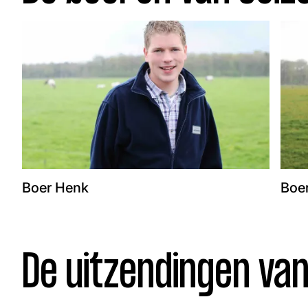
Facebook
Instagram
Boer Henk
Boe
De uitzendingen va