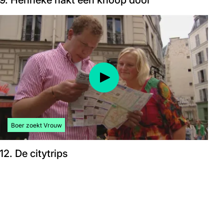
9. Henrieke hakt een knoop door
Bekijk meer artikelen over:
Boer zoekt Vrouw
12. De citytrips