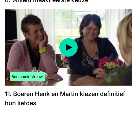
8. Willem maakt eerste keuze
Bekijk meer artikelen over:
Boer zoekt Vrouw
11. Boeren Henk en Martin kiezen definitief
hun liefdes