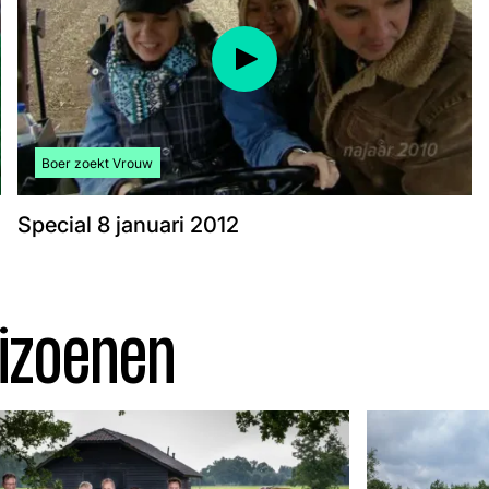
Bekijk meer artikelen over:
Boer zoekt Vrouw
Special 8 januari 2012
eizoenen