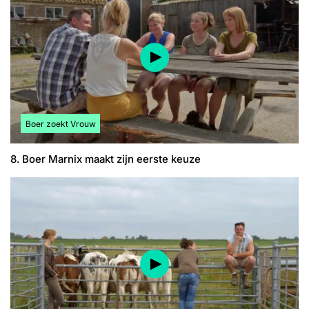
Bekijk meer artikelen over:
Boer zoekt Vrouw
8. Boer Marnix maakt zijn eerste keuze