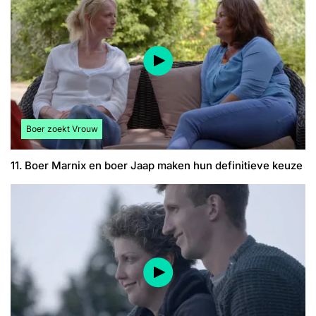
Bekijk meer artikelen over:
Boer zoekt Vrouw
11. Boer Marnix en boer Jaap maken hun definitieve keuze