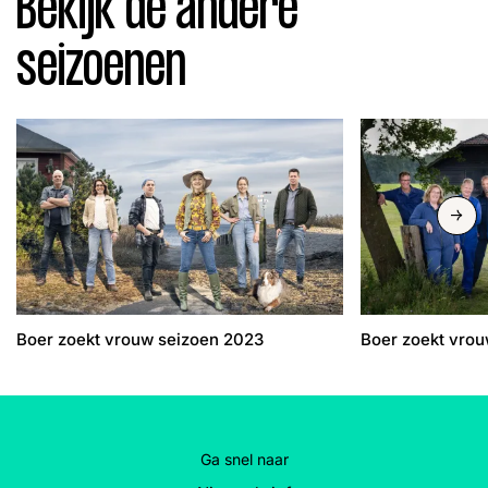
Bekijk de andere
seizoenen
Slide n
Boer zoekt vrouw seizoen 2023
Boer zoekt vro
Ga snel naar