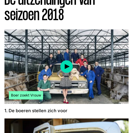
De uitzendingen van
seizoen 2018
Bekijk meer artikelen over:
Boer zoekt Vrouw
1. De boeren stellen zich voor