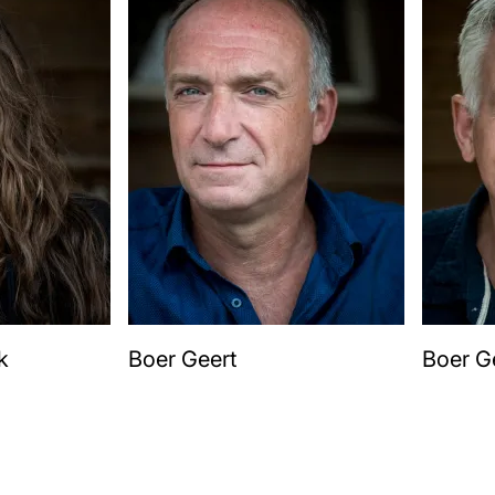
k
Boer Geert
Boer G