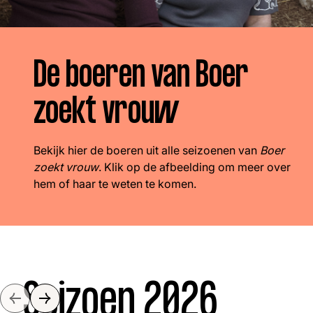
Boeren
Deedry
Jan
J
gemist
Martijn
Nieuws
Nieuwsbrief
De boeren van Boer
Online
zoekt vrouw
series
Bekijk hier de boeren uit alle seizoenen van
Boer
zoekt vrouw
. Klik op de afbeelding om meer over
hem of haar te weten te komen.
Nieuwsbrief
Word lid
Seizoen 2026
Slide naar links
Slide naar rechts