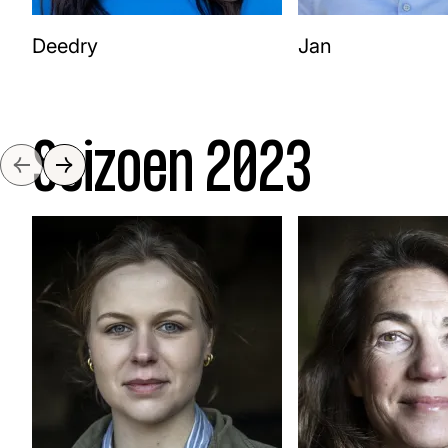
Deedry
Jan
Seizoen 2023
Slide naar links
Slide naar rechts