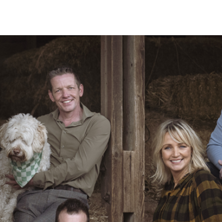
p zoek?
Zoeken
t